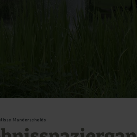
ulisse Manderscheids
ebnisspaziergan