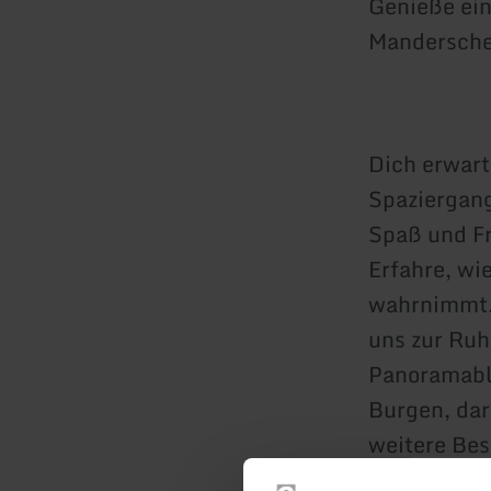
Genieße ein
Mandersche
Dich erwart
Spaziergang
Spaß und F
Erfahre, wi
wahrnimmt.
uns zur Ruh
Panoramabli
Burgen, dar
weitere Bes
dir diese e