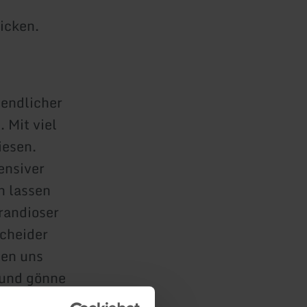
icken.
bendlicher
 Mit viel
iesen.
ensiver
n lassen
randioser
cheider
ten uns
 und gönne