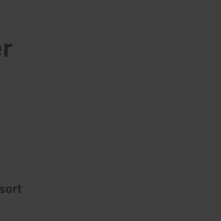
er
sort