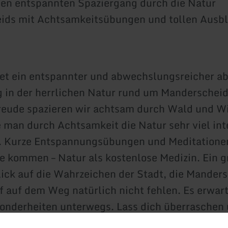
en entspannten Spaziergang durch die Natur
ids mit Achtsamkeitsübungen und tollen Ausbl
et ein entspannter und abwechslungsreicher a
 in der herrlichen Natur rund um Manderscheid.
reude spazieren wir achtsam durch Wald und W
e man durch Achtsamkeit die Natur sehr viel int
 Kurze Entspannungsübungen und Meditatione
e kommen – Natur als kostenlose Medizin. Ein g
ck auf die Wahrzeichen der Stadt, die Manders
f auf dem Weg natürlich nicht fehlen. Es erwar
onderheiten unterwegs. Lass dich überraschen
ntspannende Auszeit in der schönen Natur.