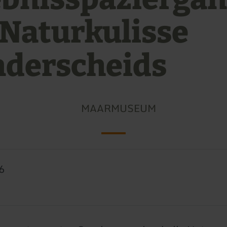
 Naturkulisse
derscheids
MAARMUSEUM
6