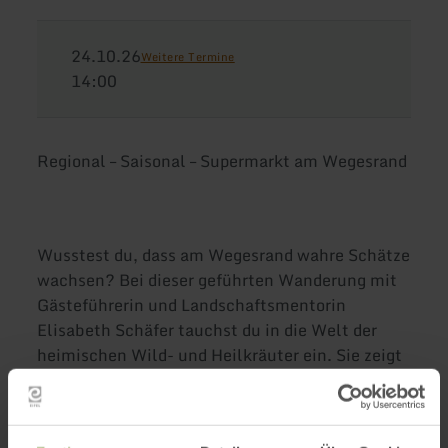
24.10.26
Weitere Termine
14:00
Regional – Saisonal – Supermarkt am Wegesrand
Wusstest du, dass am Wegesrand wahre Schätze
wachsen? Bei dieser geführten Wanderung mit
Gästeführerin und Landschaftsmentorin
Elisabeth Schäfer tauchst du in die Welt der
heimischen Wild- und Heilkräuter ein. Sie zeigt
dir, wie du Pflanzen sicher erkennst, ihre
besonderen Eigenschaften verstehst und wie du
sie rücksichtsvoll sammelst und nutzen kannst.