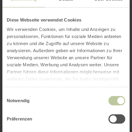
Diese Webseite verwendet Cookies
Das Holzmaar ist ein interessantes Objekt der
Forschung. Hier wurden zahlreiche Bohrkerne
Wir verwenden Cookies, um Inhalte und Anzeigen zu
entnommen und ausgewertet. Die
personalisieren, Funktionen für soziale Medien anbieten
Maarsedimente liefern viele Erkenntnisse zur
zu können und die Zugriffe auf unsere Website zu
Klimaforschung und zur Erforschung des
analysieren. Außerdem geben wir Informationen zu Ihrer
Vulkanismus. Für den Spaziergänger ist das
Verwendung unserer Website an unsere Partner für
Maar vor allem ein ruhiger, idyllischer Ort, der
soziale Medien, Werbung und Analysen weiter. Unsere
Partner führen diese Informationen möglicherweise mit
zum Verweilen einlädt. Bei der Führung können
weiteren Daten zusammen, die Sie ihnen bereitgestellt
die Gäste beides bekommen: die friedvolle Ruhe
haben oder die sie im Rahmen Ihrer Nutzung der Dienste
und die interessanten und spannenden
gesammelt haben.
Informationen zum Eifeler Maar-Vulkanismus,
Einwilligungsauswahl
Notwendig
zur Klimaentwicklung und ihren
Zusammenhängen mit der Geschichte und
vieles mehr.
Präferenzen