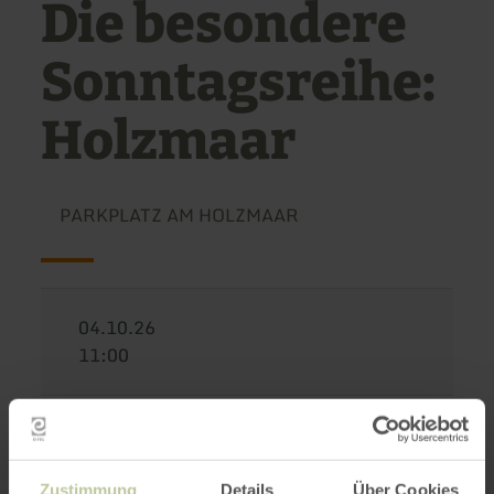
Die besondere
Sonntagsreihe:
Holzmaar
PARKPLATZ AM HOLZMAAR
04.10.26
11:00
Führungen zu den vulkanischen Seen der Eifel -
heutiges Maar: Holzmaar
Zustimmung
Details
Über Cookies