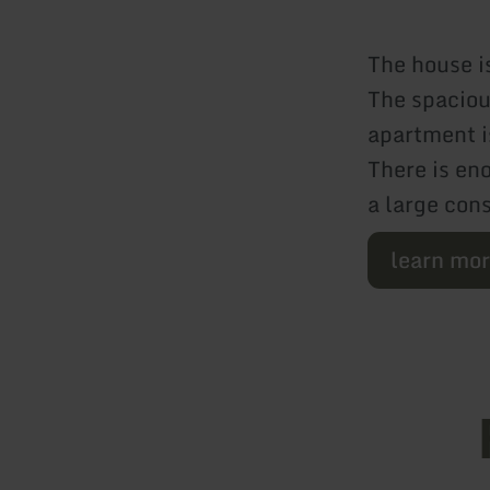
The house is
The spaciou
apartment i
There is en
a large con
learn mo