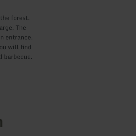
the forest.
arge. The
in entrance.
ou will find
nd barbecue.
n