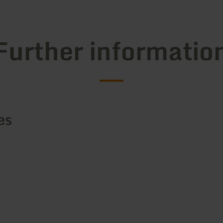
Further informatio
es