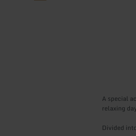
A special a
relaxing d
Divided int