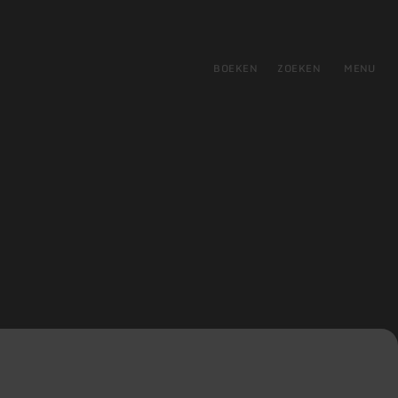
tie
BOEKEN
ZOEKEN
MENU