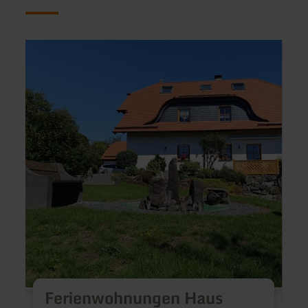
learn
learn
more
more
about:
about
Ferienwohnungen
Eifelh
Haus
Bock
Marianne
Ferienwohnungen Haus