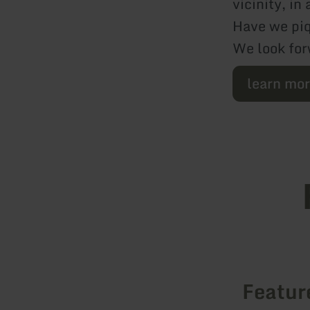
vicinity, in
Have we piq
We look for
learn mo
Featur