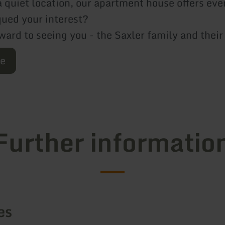
 a quiet location, our apartment house offers ev
ued your interest?
ward to seeing you - the Saxler family and thei
re
Further informatio
es