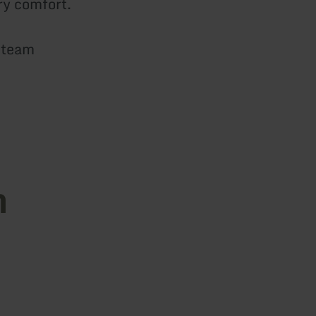
ery comfort.
r team
n