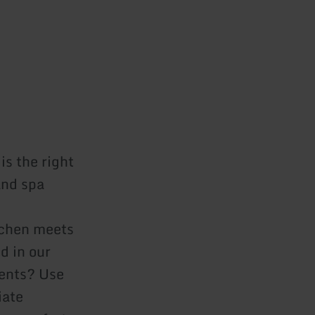
is the right
and spa
tchen meets
d in our
ments? Use
iate