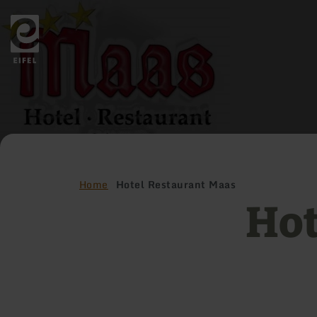
Back
to
home
page
Home
Hotel Restaurant Maas
Hot