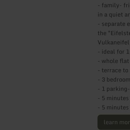
- family- f
in a quiet a
- separate 
the "Eifelst
Vulkaneifel
- ideal for 
- whole flat
- terrace to
- 3 bedroo
- 1 parking
- 5 minutes
- 5 minutes
learn mo