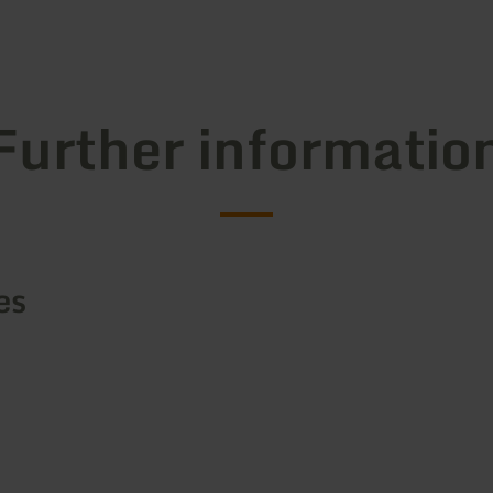
Further informatio
es