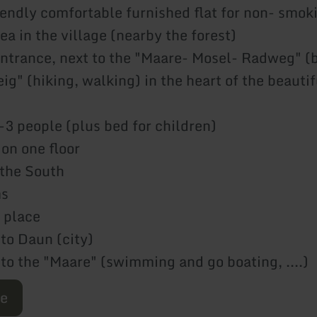
riendly comfortable furnished flat for non- smok
rea in the village (nearby the forest)
entrance, next to the "Maare- Mosel- Radweg" (
eig" (hiking, walking) in the heart of the beautif
1-3 people (plus bed for children)
 on one floor
 the South
ms
- place
 to Daun (city)
 to the "Maare" (swimming and go boating, ....)
re