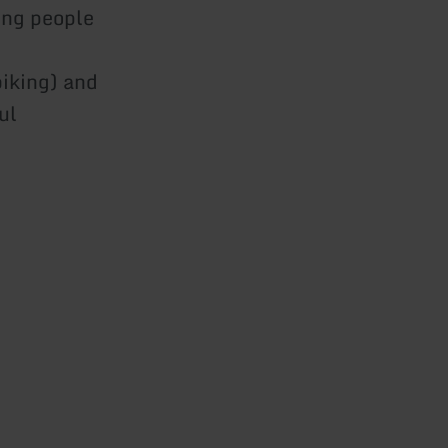
ing people
biking) and
ul