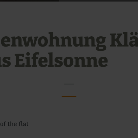
ienwohnung Klä
s Eifelsonne
of the flat