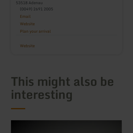
53518 Adenau
(0049) 2691 2005
Email
Website
Plan your arrival
Website
This might also be
interesting
learn
learn
more
more
about:
about