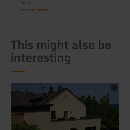
Email
Plan your arrival
This might also be
interesting
learn
learn
more
more
about:
about
Gästehaus
Neug
Ingrid
Oster