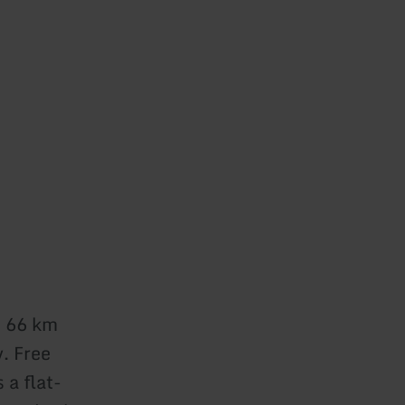
, 66 km
. Free
 a flat-