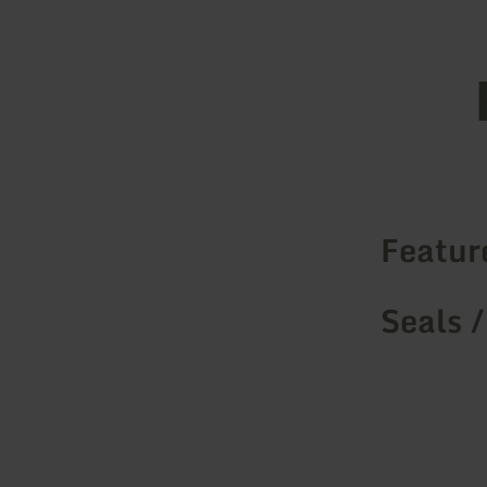
Featur
Seals /