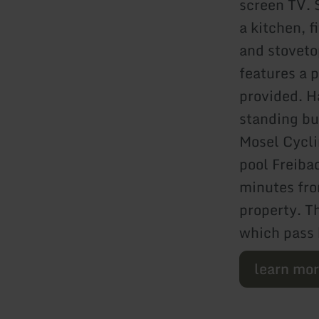
screen TV. 
a kitchen, f
and stovetop
features a 
provided. H
standing bu
Mosel Cycli
pool Freiba
minutes fro
property. Th
which pass 
learn mo