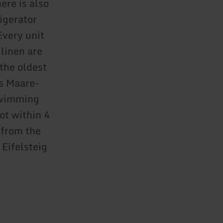
ere is also
rigerator
Every unit
linen are
the oldest
s Maare-
swimming
ot within 4
 from the
 Eifelsteig