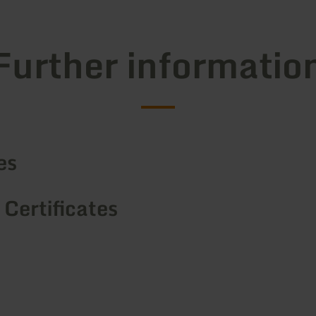
Further informatio
es
 Certificates