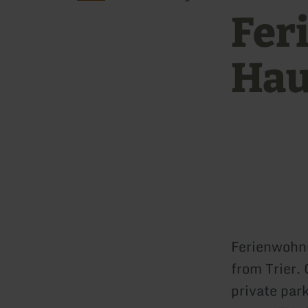
Fer
Hau
Ferienwohn
from Trier.
private par