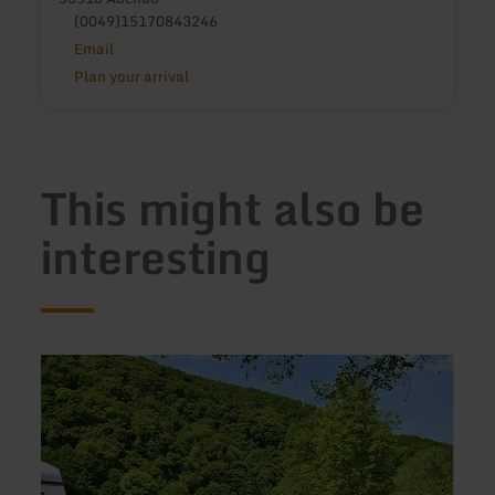
(0049)15170843246
Email
Plan your arrival
This might also be
interesting
learn
learn
more
more
about:
about
Heimbacher
Ferie
Campingplatz
Eifel
Ausze