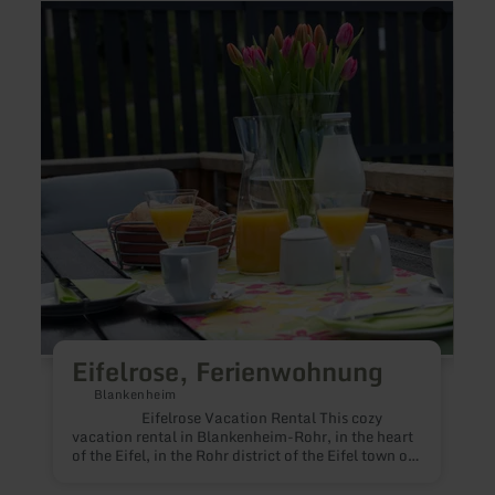
learn
learn
more
more
about:
about
Eifelrose,
Linge
Ferienwohnung
Eifelrose, Ferienwohnung
Blankenheim
Eifelrose Vacation Rental This cozy
vacation rental in Blankenheim-Rohr, in the heart
L
of the Eifel, in the Rohr district of the Eifel town of
Blankenheim, in a quiet location on the edge of
town and the forest, you’ll find our cozy, bright,