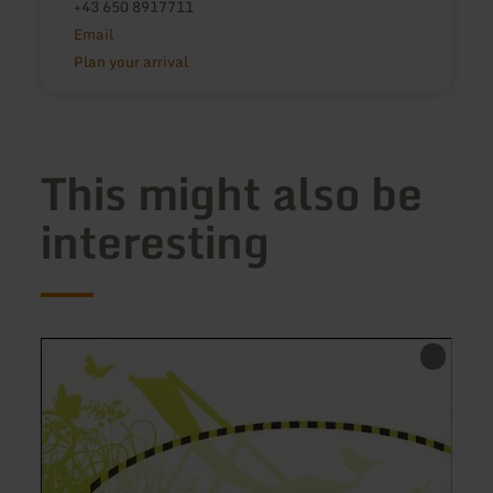
+43 650 8917711
Email
Plan your arrival
This might also be
interesting
learn
learn
more
more
about:
about
Ferienwohnung
Pensi
Maria
Hilbe