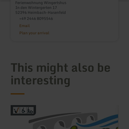
Ferienwohnung Wingertshus
In den Wintergerten 17
52396 Heimbach-Hasenfeld
+49 2446 8095546
Email
Plan your arrival
This might also be
interesting
learn
learn
more
more
about:
about
Campingpark
Garni
Echternacherbrück
Hotel