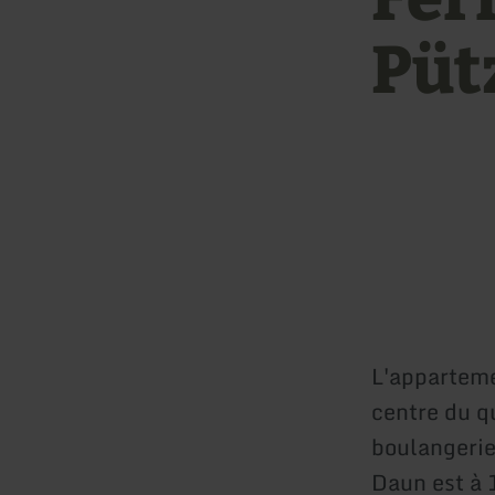
Püt
L'apparteme
centre du q
boulangerie
Daun est à 