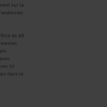
ment sur la
e randonnée
icie de 60
onnexion
ain
(avec
vec lit
ges dans le
s