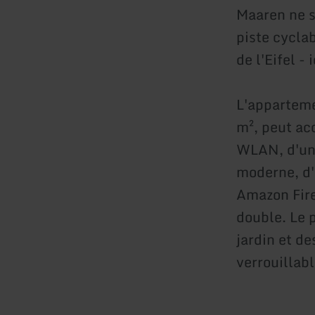
Maaren ne s
piste cycla
de l'Eifel - 
L'apparteme
m², peut ac
WLAN, d'une
moderne, d'
Amazon Fire
double. Le p
jardin et d
verrouillabl