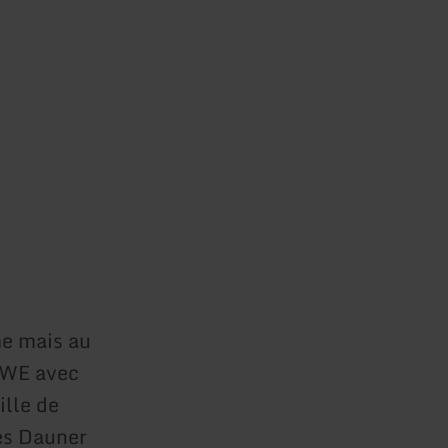
me mais au
EWE avec
ille de
Les Dauner