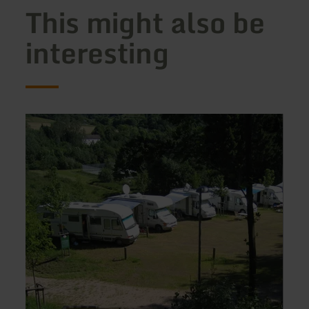
This might also be
interesting
learn
learn
more
more
about:
about
Wohnmobilstellplatz
Apart
Kronenburger
Tanne
See