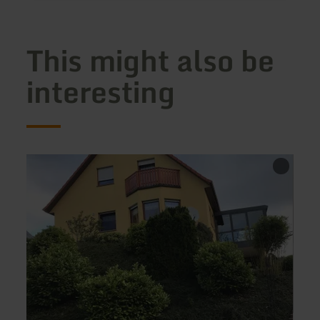
This might also be
interesting
learn
learn
more
more
about:
about
Ferienwohnung
Zum
Le
alten
Landr