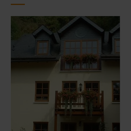
learn
learn
more
more
about:
about
Komfort-
(E)ife
Ferienwohnungen
like
Walkmühle
Hom