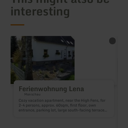
interesting
learn
learn
more
more
about:
about
Ferienwohnung
Pensi
Lena
B.
Schäf
Ferienwohnung Lena
Monschau
Cozy vacation apartment, near the High Fens, for
2-4 persons, approx. 60sqm, first floor, own
entrance, parking lot, large south-facing terrace,
bedroom with double bed, living room with large
sofa bed, separate kitchen, fully equipped. Non-
smoking. Near Ravel cycle path and Eifelsteig.