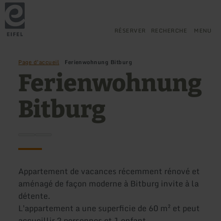
Retour
Aller au contenu principal
Aller à la recherche
Aller à la navigation principa
Aller au pied de page
à
la
page
RÉSERVER
RECHERCHE
MENU
d'accueil
Page d'accueil
Ferienwohnung Bitburg
Ferienwohnung
Bitburg
Appartement de vacances récemment rénové et
aménagé de façon moderne à Bitburg invite à la
détente.
L'appartement a une superficie de 60 m² et peut
accueillir 2 personnes et 1 enfant.