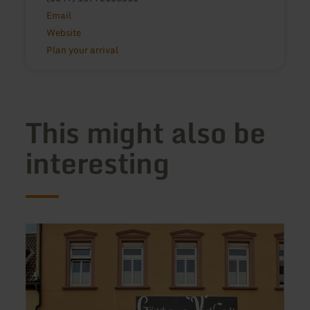
Email
Website
Plan your arrival
This might also be
interesting
learn
learn
more
more
about:
about
Gästehaus
Hotel
am
Haus
Viehmarkt
Vecqu