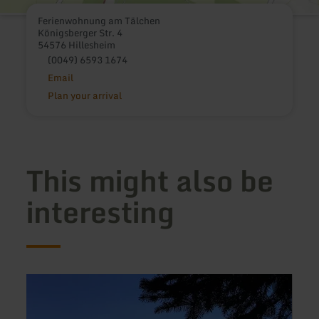
Ferienwohnung am Tälchen
Königsberger Str. 4
54576 Hillesheim
(0049) 6593 1674
Email
Plan your arrival
This might also be
interesting
learn
learn
more
more
about:
about
Hotel
Ferie