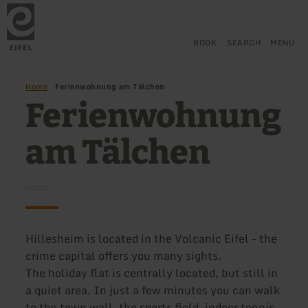
Back
Skip to main content
Skip to search
Skip to main navigation
Skip to footer
to
home
page
BOOK
SEARCH
MENU
Home
Ferienwohnung am Tälchen
Ferienwohnung
am Tälchen
Hillesheim is located in the Volcanic Eifel - the
crime capital offers you many sights.
The holiday flat is centrally located, but still in
a quiet area. In just a few minutes you can walk
to the town wall, the sports field, indoor tennis