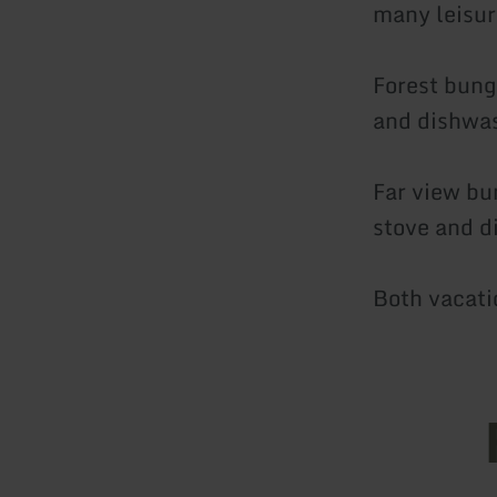
many leisure
Forest bung
and dishwas
Far view bu
stove and d
Both vacati