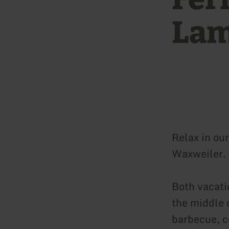
Lam
Relax in ou
Waxweiler.
Both vacati
the middle o
barbecue, c