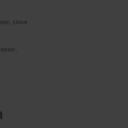
zer, stove
reezer,
.
n