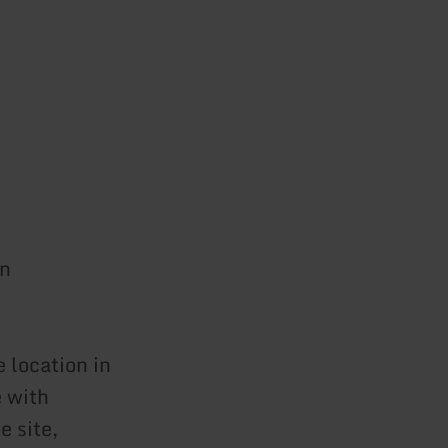
in
 location in
e with
e site,