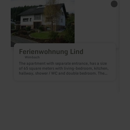
learn
learn
more
more
about:
about
Ferienwohnung
Campi
Lind
Schaf
Ferienwohnung Lind
Wimbach
The apartment with separate entrance, has a size
of 65 square meters with living-bedroom, kitchen,
hallway, shower / WC and double bedroom. The
kitchen is fully equipped with oven, ceramic hob,
coffee machine, toaster, etc. A TV with SAT
connection, stereo system with CD and DVD
player is also available. You can also relax on the
large terrace with barbecue and adjoining
sunbathing lawn
Ho
i
r