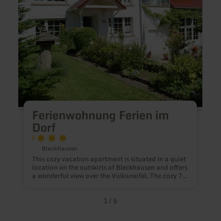
Ferienwohnung Ferien im
Dorf
F
H
Bleckhausen
l
This cozy vacation apartment is situated in a quiet
l
location on the outskirts of Bleckhausen and offers
t
a wonderful view over the Vulkaneifel. The cozy 75
w
square meter vacation apartment with roof terrace
t
is located on the 1st floor of a former farmhouse.
p
With around 300 inhabitants, Bleckhausen is an
1
/
5
M
idyllic, small village in the heart of the Volcanic
p
Eifel. This guarantees a quiet environment and