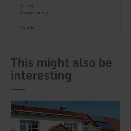
Website
Plan your arrival
Website
This might also be
interesting
learn
learn
more
more
about:
about
Ferienwohnung
Hotel
Ferien
Schne
im
am
Dorf
Maar