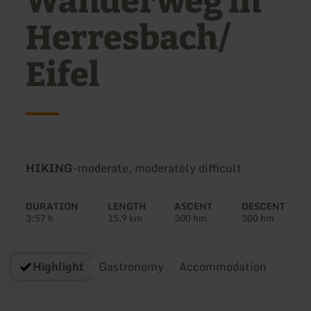
Wanderweg in
Herresbach/
Eifel
Type
Difficulty:
HIKING
-
moderate, moderately difficult
of
tour:
DURATION
LENGTH
ASCENT
DESCENT
3:57 h
15.9 km
300 hm
300 hm
Highlight
Gastronomy
Accommodation