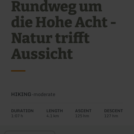
Rundweg um
die Hohe Acht -
Natur trifft
Aussicht
Type
Difficulty:
HIKING
-
moderate
of
tour:
DURATION
LENGTH
ASCENT
DESCENT
1:07 h
4.1 km
125 hm
127 hm