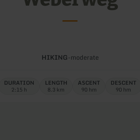
Type
Difficulty:
HIKING
-
moderate
of
tour:
DURATION
LENGTH
ASCENT
DESCENT
2:15 h
8.3 km
90 hm
90 hm