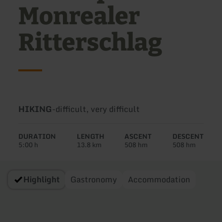
Monrealer
Ritterschlag
Type
Difficulty:
HIKING
-
difficult, very difficult
of
tour:
DURATION
LENGTH
ASCENT
DESCENT
5:00 h
13.8 km
508 hm
508 hm
Highlight
Gastronomy
Accommodation