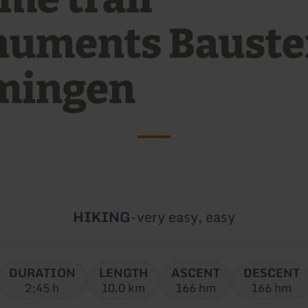
uments Bauste
mingen
Type
Difficulty:
HIKING
-
very easy, easy
of
tour:
DURATION
LENGTH
ASCENT
DESCENT
2:45 h
10.0 km
166 hm
166 hm