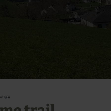
mingen
me trail