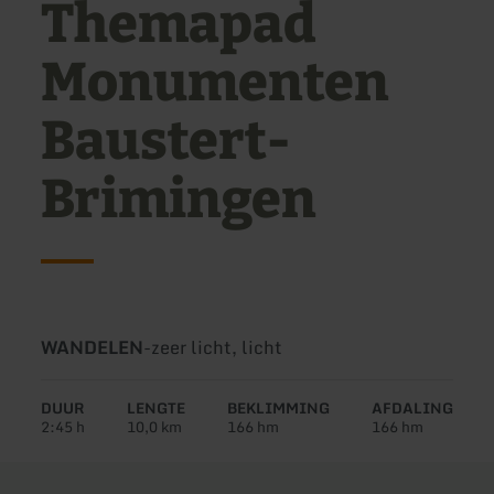
Themapad
Monumenten
Baustert-
Brimingen
Soort
Moeilijkheidsgraad:
WANDELEN
-
zeer licht, licht
tour:
DUUR
LENGTE
BEKLIMMING
AFDALING
2:45 h
10,0 km
166 hm
166 hm