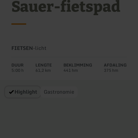
Sauer-fietspad
Soort
Moeilijkheidsgraad:
FIETSEN
-
licht
tour:
DUUR
LENGTE
BEKLIMMING
AFDALING
5:00 h
61,2 km
441 hm
375 hm
Highlight
Gastronomie