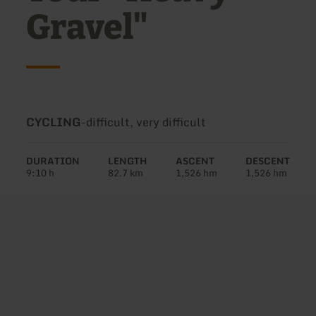
Gravel"
Type
Difficulty:
CYCLING
-
difficult, very difficult
of
tour:
DURATION
LENGTH
ASCENT
DESCENT
9:10 h
82.7 km
1,526 hm
1,526 hm