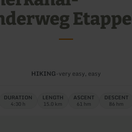
derweg Etappe
Type
Difficulty:
HIKING
-
very easy, easy
of
tour:
DURATION
LENGTH
ASCENT
DESCENT
4:30 h
15.0 km
61 hm
86 hm