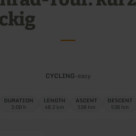
ckig
Type
Difficulty:
CYCLING
-
easy
of
tour:
DURATION
LENGTH
ASCENT
DESCENT
3:00 h
48.2 km
538 hm
538 hm