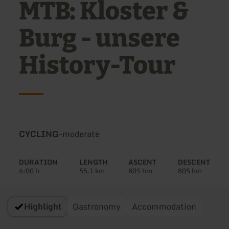
MTB: Kloster &
Burg - unsere
History-Tour
Type
Difficulty:
CYCLING
-
moderate
of
tour:
DURATION
LENGTH
ASCENT
DESCENT
6:00 h
55.1 km
805 hm
805 hm
Highlight
Gastronomy
Accommodation