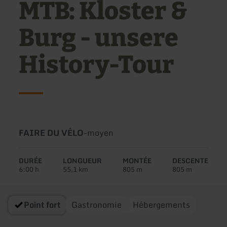
MTB: Kloster &
Burg - unsere
History-Tour
Type
Difficulté:
FAIRE DU VÉLO
-
moyen
de
circuit:
DURÉE
LONGUEUR
MONTÉE
DESCENTE
6:00 h
55,1 km
805 m
805 m
Point fort
Gastronomie
Hébergements