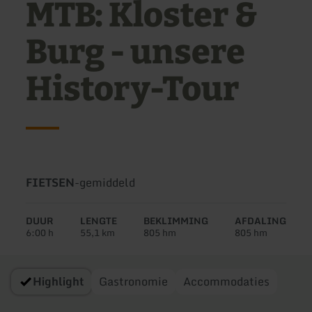
MTB: Kloster &
Burg - unsere
History-Tour
Soort
Moeilijkheidsgraad:
FIETSEN
-
gemiddeld
tour:
DUUR
LENGTE
BEKLIMMING
AFDALING
6:00 h
55,1 km
805 hm
805 hm
Highlight
Gastronomie
Accommodaties