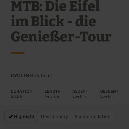
MTB: Die Eifel
im Blick - die
Genießer-Tour
Type
Difficulty:
CYCLING
-
difficult
of
tour:
DURATION
LENGTH
ASCENT
DESCENT
5:15 h
44.8 km
854 hm
854 hm
Highlight
Gastronomy
Accommodation