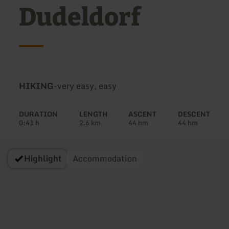
Dudeldorf
Type
Difficulty:
HIKING
-
very easy, easy
of
tour:
DURATION
LENGTH
ASCENT
DESCENT
0:41 h
2.6 km
44 hm
44 hm
Highlight
Accommodation