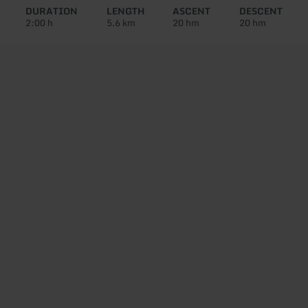
tour:
DURATION
LENGTH
ASCENT
DESCENT
2:00 h
5.6 km
20 hm
20 hm