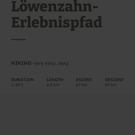
Löwenzahn-
Erlebnispfad
Type
Difficulty:
HIKING
-
very easy, easy
of
tour:
DURATION
LENGTH
ASCENT
DESCENT
1:30 h
6.0 km
69 hm
69 hm