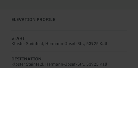
ELEVATION PROFILE
START
Kloster Steinfeld, Hermann-Josef-Str., 53925 Kall
DESTINATION
Kloster Steinfeld, Hermann-Josef-Str., 53925 Kall
Description
The EifelSpur Heideheimat trail leads to the
Sistig-Krekeler Heide, a botanical paradise with
rare orchids.