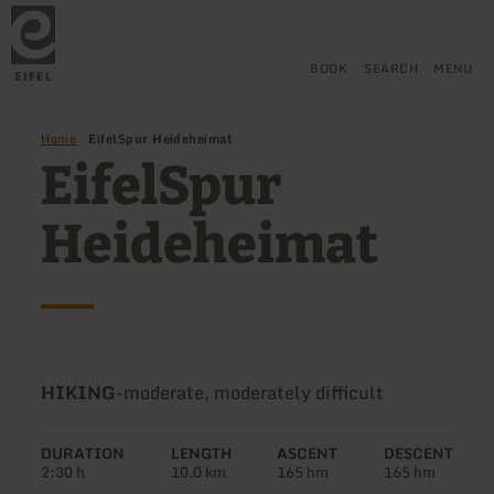
Back
Skip to main content
Skip to search
Skip to main navigation
Skip to footer
to
home
page
BOOK
SEARCH
MENU
Home
EifelSpur Heideheimat
EifelSpur
Heideheimat
Type
Difficulty:
HIKING
-
moderate, moderately difficult
of
tour:
DURATION
LENGTH
ASCENT
DESCENT
2:30 h
10.0 km
165 hm
165 hm