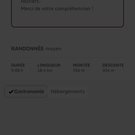
routiers.
Merci de votre compréhension !
Type
Difficulté:
RANDONNÉE
-
moyen
de
circuit:
DURÉE
LONGUEUR
MONTÉE
DESCENTE
5:00 h
18,4 km
356 m
356 m
Gastronomie
Hébergements