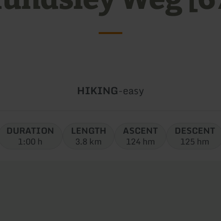
Type
Difficulty:
HIKING
-
easy
of
tour:
DURATION
LENGTH
ASCENT
DESCENT
1:00 h
3.8 km
124 hm
125 hm