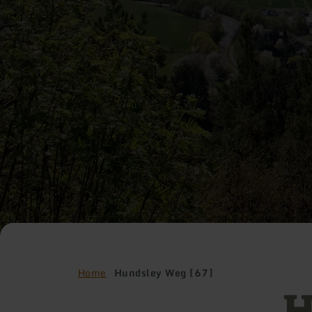
Home
Hundsley Weg [67]
H