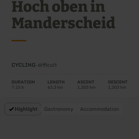
Hoch oben in
Manderscheid
Type
Difficulty:
CYCLING
-
difficult
of
tour:
DURATION
LENGTH
ASCENT
DESCENT
7:15 h
63.3 km
1,203 hm
1,203 hm
Highlight
Gastronomy
Accommodation