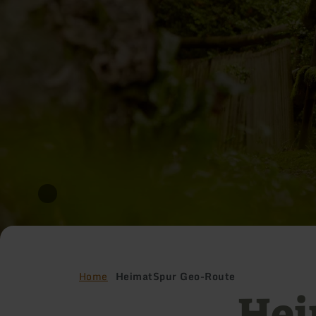
Home
HeimatSpur Geo-Route
Hei