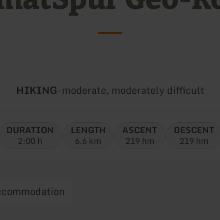
Type
Difficulty:
HIKING
-
moderate, moderately difficult
of
tour:
DURATION
LENGTH
ASCENT
DESCENT
2:00 h
6.6 km
219 hm
219 hm
ccommodation