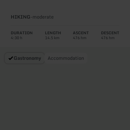
Type
Difficulty:
HIKING
-
moderate
of
tour:
DURATION
LENGTH
ASCENT
DESCENT
4:30 h
14.5 km
476 hm
476 hm
Gastronomy
Accommodation